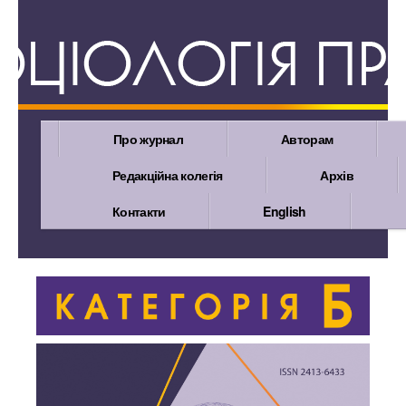
Про журнал
Авторам
Редакційна колегія
Архів
Контакти
English