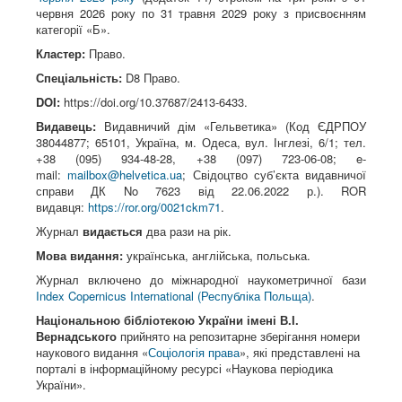
червня 2026 року по 31 травня 2029 року з присвоєнням
категорії «Б».
Кластер:
Право.
Спеціальність:
D8 Право.
DOI:
https://doi.org/10.37687/2413-6433.
Видавець:
Видавничий дім «Гельветика» (Код ЄДРПОУ
38044877; 65101, Україна, м. Одеса, вул. Інглезі, 6/1; тел.
+38 (095) 934-48-28, +38 (097) 723-06-08; e-
mail:
mailbox@helvetica.ua
; Свідоцтво суб’єкта видавничої
справи ДК No 7623 від 22.06.2022 р.). ROR
видавця:
https://ror.org/0021ckm71
.
Журнал
видається
два рази на рік.
Мова видання:
українська, англійська, польська.
Журнал включено до міжнародної наукометричної бази
Index Copernicus International (Республіка Польща)
.
Національною бібліотекою України імені В.І.
Вернадського
прийнято на репозитарне зберігання номери
наукового видання «
Соціологія права
», які представлені на
порталі в інформаційному ресурсі «Наукова періодика
України».