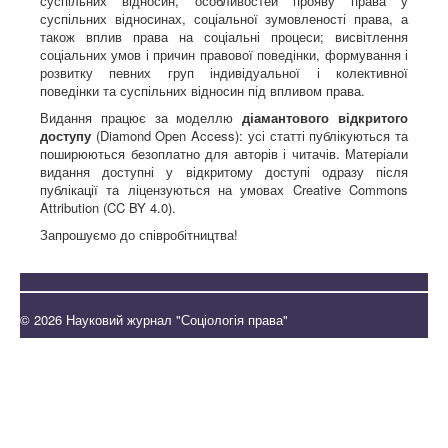
суспільних відносин, особливостей прояву права у
суспільних відносинах, соціальної зумовленості права, а
також вплив права на соціальні процеси; висвітлення
соціальних умов і причин правової поведінки, формування і
розвитку певних груп індивідуальної і колективної
поведінки та суспільних відносин під впливом права.
Видання працює за моделлю
діамантового відкритого
доступу
(Diamond Open Access): усі статті публікуються та
поширюються безоплатно для авторів і читачів. Матеріали
видання доступні у відкритому доступі одразу після
публікації та ліцензуються на умовах Creative Commons
Attribution (CC BY 4.0).
Запрошуємо до співробітництва!
© 2026 Науковий журнал "Соціологія права"