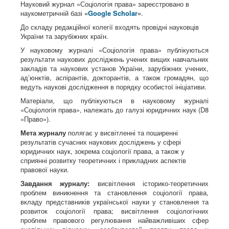
Науковий журнал «Соціологія права» зареєстровано в
наукометричній базі
«
Google Scholar
»
.
До складу редакційної колегії входять провідні науковців
України та зарубіжних країн.
У науковому журналі «Соціологія права» публікуються
результати наукових досліджень учених вищих навчальних
закладів та наукових установ України, зарубіжних учених,
ад’юнктів, аспірантів, докторантів, а також громадян, що
ведуть наукові дослідження в порядку особистої ініціативи.
Матеріали, що публікуються в науковому журналі
«Соціологія права», належать до галузі юридичних наук (D8
«Право»).
Мета журналу
полягає у висвітленні та поширенні
результатів сучасних наукових досліджень у сфері
юридичних наук, зокрема соціології права, а також у
сприянні розвитку теоретичних і прикладних аспектів
правової науки.
Завдання журналу:
висвітлення історико-теоретичних
проблем виникнення та становлення соціології права,
вкладу представників української науки у становлення та
розвиток соціології права; висвітлення соціологічних
проблем правового регулювання найважливіших сфер