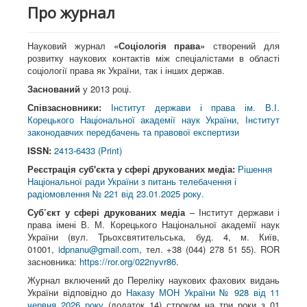
Про журнал
Науковий журнал
«Соціологія права»
створений для
розвитку наукових контактів між спеціалістами в області
соціології права як України, так і інших держав.
Заснований
у 2013 році.
Співзасновники:
Інститут держави і права ім. В.І.
Корецького Національної академії наук України
,
Інститут
законодавчих передбачень та правової експертизи
ISSN:
2413-6433 (Print)
Реєстрація суб'єкта у сфері друкованих медіа:
Рішення
Національної ради України з питань телебачення і
радіомовлення № 221 від 23.01.2025 року.
Суб’єкт у сфері друкованих медіа
– Інститут держави і
права імені В. М. Корецького Національної академії наук
України (вул. Трьохсвятительська, буд. 4, м. Київ,
01001,
idpnanu@gmail.com
, тел. +38 (044) 278 51 55). ROR
засновника:
https://ror.org/022nyvr86
.
Журнал включений до Переліку наукових фахових видань
України відповідно до
Наказу МОН України № 928 від 11
червня 2026 року
(додаток 14) строком на три роки з 01