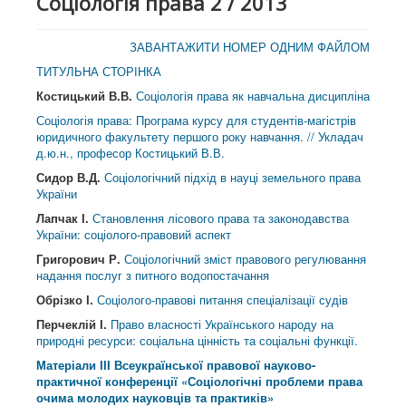
Соціологія права 2 / 2013
ЗАВАНТАЖИТИ НОМЕР ОДНИМ ФАЙЛОМ
ТИТУЛЬНА СТОРІНКА
Костицький В.В.
Соціологія права як навчальна дисципліна
Соціологія права: Програма курсу для студентів-магістрів
юридичного факультету першого року навчання. // Укладач
д.ю.н., професор Костицький В.В.
Сидор В.Д.
Соціологічний підхід в науці земельного права
України
Лапчак І.
Становлення лісового права та законодавства
України: соціолого-правовий аспект
Григорович Р.
Соціологічний зміст правового регулювання
надання послуг з питного водопостачання
Обрізко І.
Соціолого-правові питання спеціалізації судів
Перчеклій І.
Право власності Українського народу на
природні ресурси: соціальна цінність та соціальні функції.
Матеріали ІІІ Всеукраїнської правової науково-
практичної конференції «Соціологічні проблеми права
очима молодих науковців та практиків»