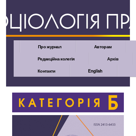
Про журнал
Авторам
Редакційна колегія
Архів
Контакти
English